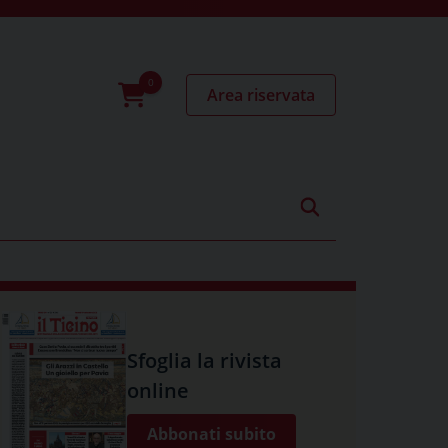
Area riservata
0
prodotti
Sfoglia la rivista
online
Abbonati subito