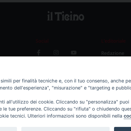
Social
L’editoriale
Redazione
i
Storia
y
imili per finalità tecniche e, con il tuo consenso, anche per 
amento dell'esperienza", "misurazione" e "targeting e pubbli
i all'utilizzo dei cookie. Cliccando su "personalizza" puoi
re le tue preferenze. Cliccando su "rifiuta" o chiudendo que
okie tecnici. Ulteriori informazioni sono disponibili nella
coo