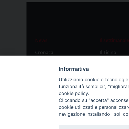
News
Il settimanale
Cronaca
Il Ticino
Attualità
Abbonament
Informativa
Primo Piano
Privacy Polic
Utilizziamo cookie o tecnologie s
Territorio
funzionalità semplici", "miglior
Città
cookie policy.
Cliccando su "accetta" acconsent
Politica
cookie utilizzati e personalizza
Sport
navigazione installando i soli co