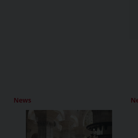
News
N