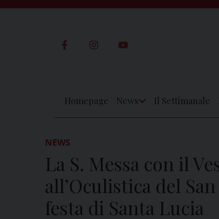
Skip
to
content
Homepage
News
Il Settimanale
Apri
Menu
NEWS
La S. Messa con il V
all’Oculistica del San
festa di Santa Lucia