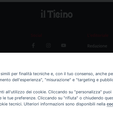
Social
L’editoriale
Redazione
i
Storia
y
imili per finalità tecniche e, con il tuo consenso, anche per 
amento dell'esperienza", "misurazione" e "targeting e pubbli
i all'utilizzo dei cookie. Cliccando su "personalizza" puoi
re le tue preferenze. Cliccando su "rifiuta" o chiudendo que
okie tecnici. Ulteriori informazioni sono disponibili nella
coo