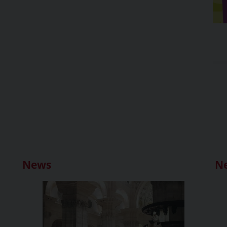
News
N