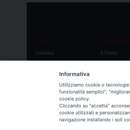
News
Il settimanale
Cronaca
Il Ticino
Attualità
Abbonament
Primo Piano
Privacy Polic
Informativa
Territorio
Utilizziamo cookie o tecnologie s
funzionalità semplici", "miglior
Città
cookie policy.
Politica
Cliccando su "accetta" acconsent
Sport
cookie utilizzati e personalizza
navigazione installando i soli co