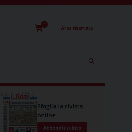
Area riservata
0
prodotti
Sfoglia la rivista
online
Abbonati subito