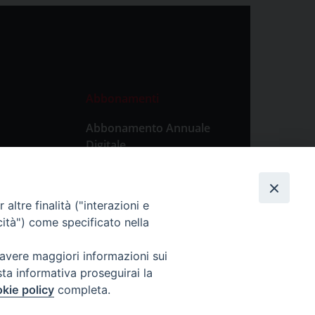
Abbonamenti
Abbonamento Annuale
Digitale
Abbonamento Annuale
Cartaceo
altre finalità ("interazioni e
Abbonamento Singola
cità") come specificato nella
Copia Digitale
 avere maggiori informazioni sui
sta informativa proseguirai la
kie policy
completa.