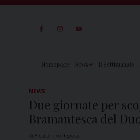
Skip
to
content
Homepage
News
Il Settimanale
Apri
Menu
NEWS
Due giornate per scop
Bramantesca del D
di Alessandro Repossi