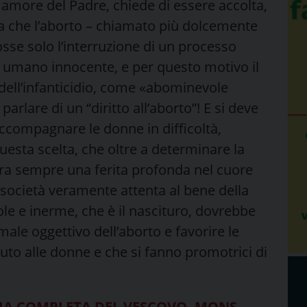
 amore del Padre, chiede di essere accolta,
ra che l’aborto – chiamato più dolcemente
sse solo l’interruzione di un processo
e umano innocente, e per questo motivo il
ri dell’infanticidio, come «abominevole
arlare di un “diritto all’aborto”! E si deve
 accompagnare le donne in difficoltà,
questa scelta, che oltre a determinare la
ra sempre una ferita profonda nel cuore
 società veramente attenta al bene della
ole e inerme, che è il nascituro, dovrebbe
l male oggettivo dell’aborto e favorire le
iuto alle donne e che si fanno promotrici di
ELIA COMPLETA DEL VESCOVO, MONS.