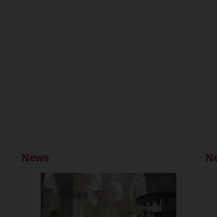
News
N