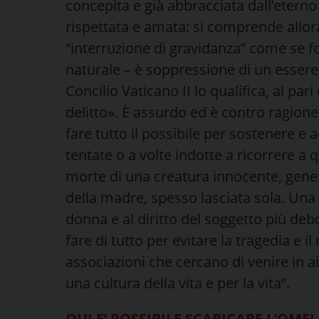
concepita e già abbracciata dall’eterno
rispettata e amata: si comprende allo
“interruzione di gravidanza” come se fo
naturale – è soppressione di un esser
Concilio Vaticano II lo qualifica, al pa
delitto».
È assurdo ed è contro ragione p
fare tutto il possibile per sostenere e
tentate o a volte indotte a ricorrere a 
morte di una creatura innocente, gene
della madre, spesso lasciata sola. Una
donna e al diritto del soggetto più deb
fare di tutto per evitare la tragedia e i
associazioni che cercano di venire in a
una cultura della vita e per la vita”.
QUI E’ POSSIBILE SCARICARE L’OM