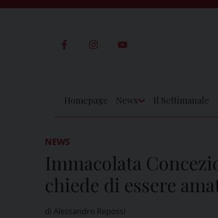
Skip
to
content
Homepage
News
Il Settimanale
Apri
Menu
NEWS
Immacolata Concezio
chiede di essere ama
di Alessandro Repossi