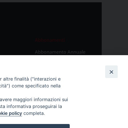
Abbonamenti
Abbonamento Annuale
Digitale
Abbonamento Annuale
Cartaceo
altre finalità ("interazioni e
Abbonamento Singola
cità") come specificato nella
Copia Digitale
 avere maggiori informazioni sui
sta informativa proseguirai la
kie policy
completa.