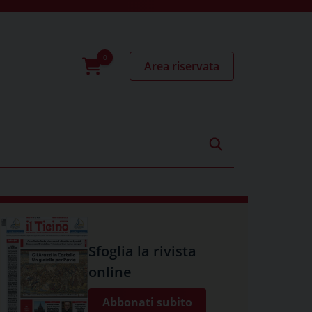
Area riservata
0
prodotti
Sfoglia la rivista
online
Abbonati subito