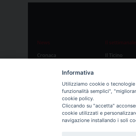
News
Il settimanale
Cronaca
Il Ticino
Attualità
Abbonament
Informativa
Primo Piano
Privacy Polic
Utilizziamo cookie o tecnologie s
Territorio
funzionalità semplici", "miglior
Città
cookie policy.
Cliccando su "accetta" acconsent
Politica
cookie utilizzati e personalizza
Sport
navigazione installando i soli co