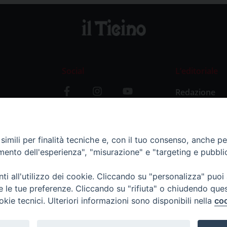
Social
L’editoriale
Redazione
i
Storia
y
imili per finalità tecniche e, con il tuo consenso, anche per 
amento dell'esperienza", "misurazione" e "targeting e pubbli
i all'utilizzo dei cookie. Cliccando su "personalizza" puoi
re le tue preferenze. Cliccando su "rifiuta" o chiudendo que
okie tecnici. Ulteriori informazioni sono disponibili nella
coo