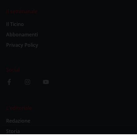
Il settimanale
Il Ticino
Abbonamenti
Privacy Policy
Social
L’editoriale
Redazione
Storia