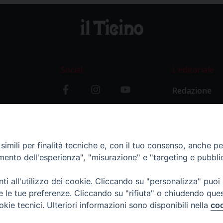
Social
L’editoriale
Redazione
i
Storia
y
imili per finalità tecniche e, con il tuo consenso, anche per 
amento dell'esperienza", "misurazione" e "targeting e pubbli
i all'utilizzo dei cookie. Cliccando su "personalizza" puoi
re le tue preferenze. Cliccando su "rifiuta" o chiudendo que
okie tecnici. Ulteriori informazioni sono disponibili nella
coo