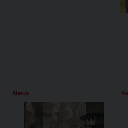
News
N