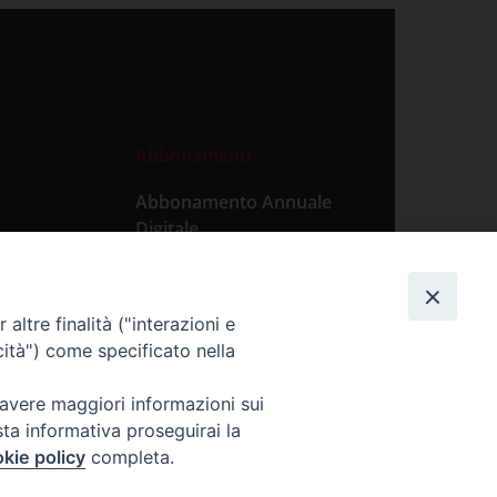
Abbonamenti
Abbonamento Annuale
Digitale
Abbonamento Annuale
Cartaceo
altre finalità ("interazioni e
Abbonamento Singola
cità") come specificato nella
Copia Digitale
 avere maggiori informazioni sui
sta informativa proseguirai la
kie policy
completa.