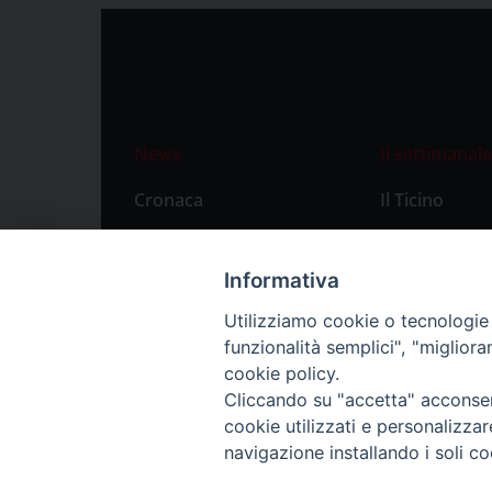
News
Il settimanale
Cronaca
Il Ticino
Attualità
Abbonament
Primo Piano
Privacy Polic
Informativa
Territorio
Utilizziamo cookie o tecnologie s
funzionalità semplici", "miglior
Città
cookie policy.
Politica
Cliccando su "accetta" acconsent
Sport
cookie utilizzati e personalizza
navigazione installando i soli co