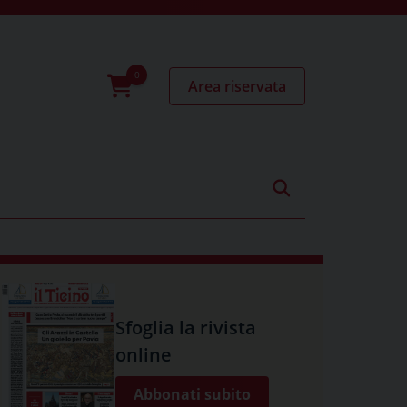
Area riservata
0
prodotti
Sfoglia la rivista
online
Abbonati subito