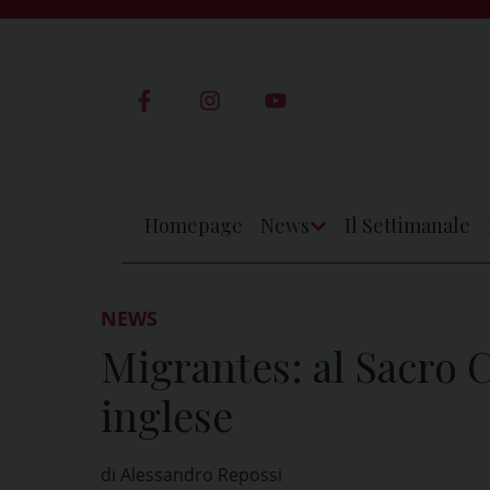
Skip
to
content
Homepage
News
Il Settimanale
Apri
Menu
NEWS
Migrantes: al Sacro 
inglese
di Alessandro Repossi