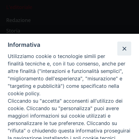
L’editoriale
Redazione
Storia
Informativa
Abbonamenti
Utilizziamo cookie o tecnologie simili per
finalità tecniche e, con il tuo consenso, anche per
Abbonamento Annuale Digitale
altre finalità ("interazioni e funzionalità semplici",
"miglioramento dell'esperienza", "misurazione" e
Abbonamento Annuale Cartaceo
"targeting e pubblicità") come specificato nella
Abbonamento Singola Copia Digitale
cookie policy.
Cliccando su "accetta" acconsenti all'utilizzo dei
cookie. Cliccando su "personalizza" puoi avere
maggiori informazioni sui cookie utilizzati e
personalizzare le tue preferenze. Cliccando su
Redazione: Pavia, Piazza Duomo 11 - tel. 0382.24736 -
"rifiuta" o chiudendo questa informativa proseguirai
amministrazione@ilticino.it - repossi@ilticino.it - P.
la navigazione installando i soli cookie tecnici.