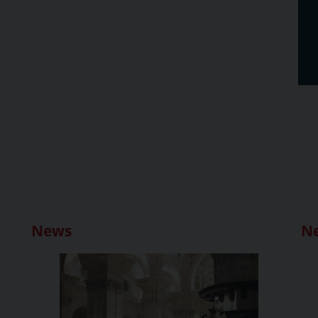
News
N