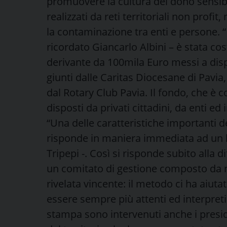
promuovere la cultura del dono sensibi
realizzati da reti territoriali non profit,
la contaminazione tra enti e persone. 
ricordato Giancarlo Albini – è stata c
derivante da 100mila Euro messi a dis
giunti dalle Caritas Diocesane di Pavia,
dal Rotary Club Pavia. Il fondo, che è c
disposti da privati cittadini, da enti ed
“Una delle caratteristiche importanti d
risponde in maniera immediata ad un 
Tripepi -. Così si risponde subito alla d
un comitato di gestione composto da n
rivelata vincente: il metodo ci ha aiuta
essere sempre più attenti ed interpreti 
stampa sono intervenuti anche i preside