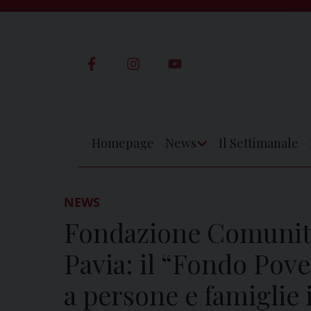
Skip
to
content
Homepage
News
Il Settimanale
Apri
Menu
NEWS
Fondazione Comunitar
Pavia: il “Fondo Pove
a persone e famiglie i