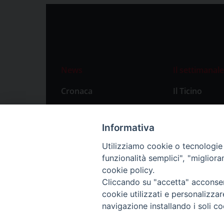
News
Il settimanale
Cronaca
Il Ticino
Attualità
Abbonament
Primo Piano
Privacy Polic
Informativa
Territorio
Utilizziamo cookie o tecnologie s
funzionalità semplici", "miglior
Città
cookie policy.
Politica
Cliccando su "accetta" acconsent
Sport
cookie utilizzati e personalizza
navigazione installando i soli co