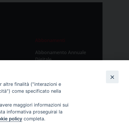
Abbonamenti
Abbonamento Annuale
Digitale
Abbonamento Annuale
Cartaceo
altre finalità ("interazioni e
Abbonamento Singola
cità") come specificato nella
Copia Digitale
 avere maggiori informazioni sui
sta informativa proseguirai la
kie policy
completa.