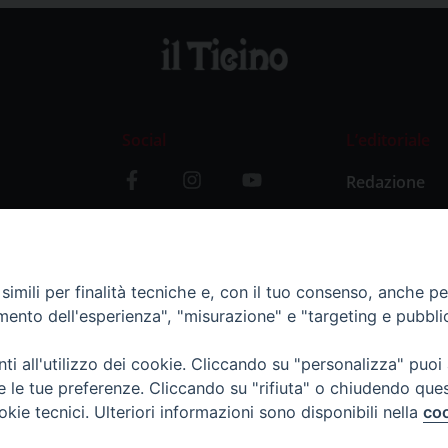
Social
L’editoriale
Redazione
i
Storia
y
imili per finalità tecniche e, con il tuo consenso, anche per 
amento dell'esperienza", "misurazione" e "targeting e pubbli
i all'utilizzo dei cookie. Cliccando su "personalizza" puoi
re le tue preferenze. Cliccando su "rifiuta" o chiudendo que
okie tecnici. Ulteriori informazioni sono disponibili nella
coo