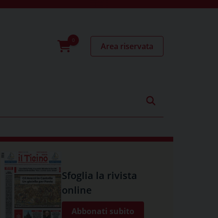
Area riservata
0
prodotti
Sfoglia la rivista
online
Abbonati subito