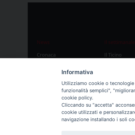
News
Il settimanale
Cronaca
Il Ticino
Attualità
Abbonament
Informativa
Primo Piano
Privacy Polic
Utilizziamo cookie o tecnologie s
Territorio
funzionalità semplici", "miglior
Città
cookie policy.
Cliccando su "accetta" acconsent
Politica
cookie utilizzati e personalizza
Sport
navigazione installando i soli co