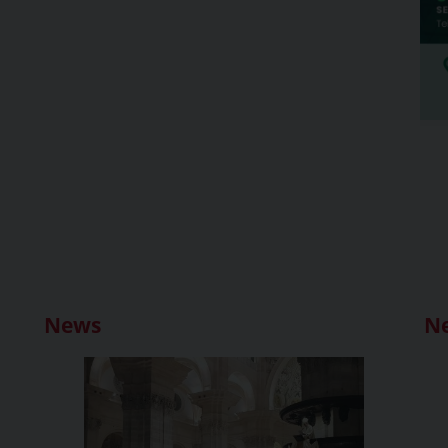
News
N