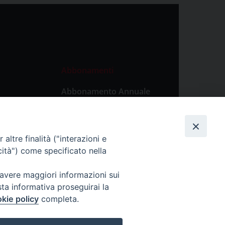
Abbonamenti
Abbonamento Annuale
Digitale
Abbonamento Annuale
Cartaceo
altre finalità ("interazioni e
Abbonamento Singola
cità") come specificato nella
Copia Digitale
 avere maggiori informazioni sui
sta informativa proseguirai la
kie policy
completa.