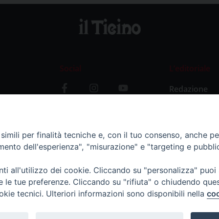
Social
L’editoriale
Redazione
i
Storia
y
imili per finalità tecniche e, con il tuo consenso, anche per 
amento dell'esperienza", "misurazione" e "targeting e pubbli
i all'utilizzo dei cookie. Cliccando su "personalizza" puoi
re le tue preferenze. Cliccando su "rifiuta" o chiudendo que
okie tecnici. Ulteriori informazioni sono disponibili nella
coo