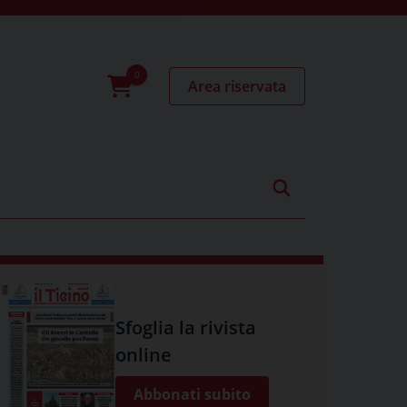
Area riservata
0
prodotti
Sfoglia la rivista
online
Abbonati subito