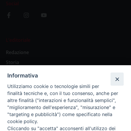
Social
L’editoriale
Redazione
Storia
Informativa
Abbonamenti
Utilizziamo cookie o tecnologie simili per
finalità tecniche e, con il tuo consenso, anche per
Abbonamento Annuale Digitale
altre finalità ("interazioni e funzionalità semplici",
"miglioramento dell'esperienza", "misurazione" e
Abbonamento Annuale Cartaceo
"targeting e pubblicità") come specificato nella
Abbonamento Singola Copia Digitale
cookie policy.
Cliccando su "accetta" acconsenti all'utilizzo dei