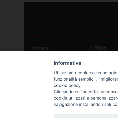
News
Il settimanale
Cronaca
Il Ticino
Attualità
Abbonament
Informativa
Primo Piano
Privacy Polic
Utilizziamo cookie o tecnologie s
Territorio
funzionalità semplici", "miglior
Città
cookie policy.
Cliccando su "accetta" acconsent
Politica
cookie utilizzati e personalizza
Sport
navigazione installando i soli co