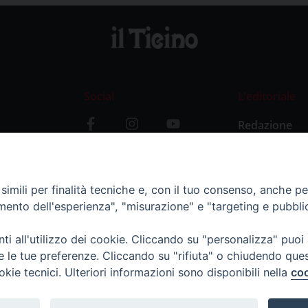
Social
L’editoriale
Redazione
i
Storia
y
imili per finalità tecniche e, con il tuo consenso, anche per 
amento dell'esperienza", "misurazione" e "targeting e pubbli
i all'utilizzo dei cookie. Cliccando su "personalizza" puoi
re le tue preferenze. Cliccando su "rifiuta" o chiudendo que
okie tecnici. Ulteriori informazioni sono disponibili nella
coo