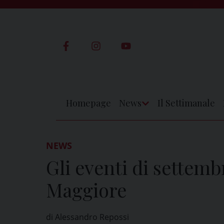
Skip
to
content
Homepage
News
Il Settimanale
Apri
Menu
NEWS
Gli eventi di settemb
Maggiore
di Alessandro Repossi