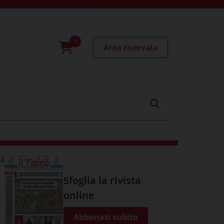
Area riservata
0
prodotti
Sfoglia la rivista
online
Abbonati subito