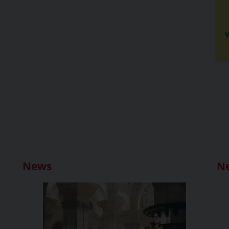
News
N