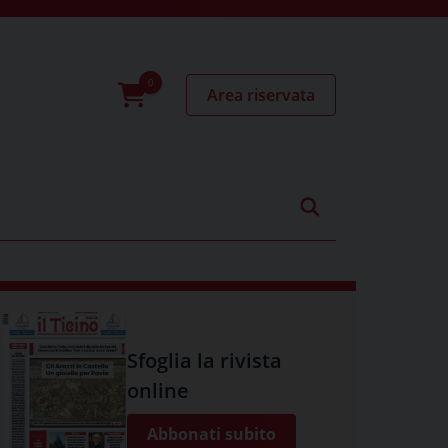
Area riservata
0
prodotti
Sfoglia la rivista
online
Abbonati subito