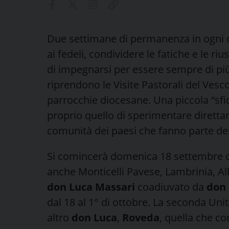
Due settimane di permanenza in ogni c
ai fedeli, condividere le fatiche e le ri
di impegnarsi per essere sempre di pi
riprendono le Visite Pastorali del Ves
parrocchie diocesane. Una piccola “sf
proprio quello di sperimentare direttam
comunità dei paesi che fanno parte dell
Si comincerà domenica 18 settembre
anche Monticelli Pavese, Lambrinia, A
don Luca Massari
coadiuvato da
don 
dal 18 al 1° di ottobre. La seconda Unit
altro
don Luca
,
Roveda
, quella che 