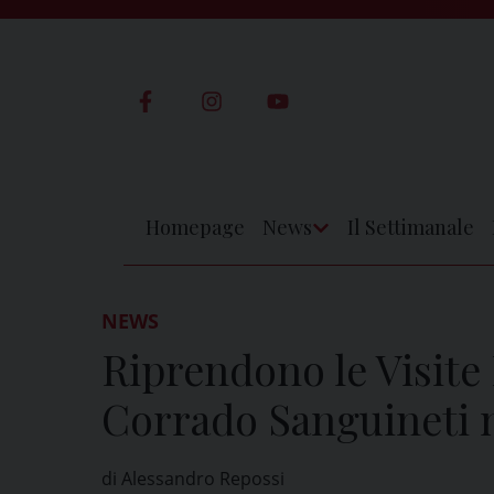
Skip
to
content
Homepage
News
Il Settimanale
Apri
Menu
NEWS
Riprendono le Visite 
Corrado Sanguineti n
di Alessandro Repossi