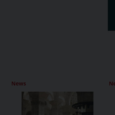
News
N