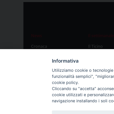
News
Il settimanale
Cronaca
Il Ticino
Attualità
Abbonament
Informativa
Primo Piano
Privacy Polic
Utilizziamo cookie o tecnologie s
Territorio
funzionalità semplici", "miglior
Città
cookie policy.
Cliccando su "accetta" acconsent
Politica
cookie utilizzati e personalizza
Sport
navigazione installando i soli co