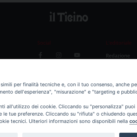
Social
L’editoriale
Redazione
i
Storia
y
imili per finalità tecniche e, con il tuo consenso, anche per 
amento dell'esperienza", "misurazione" e "targeting e pubbli
i all'utilizzo dei cookie. Cliccando su "personalizza" puoi
re le tue preferenze. Cliccando su "rifiuta" o chiudendo que
okie tecnici. Ulteriori informazioni sono disponibili nella
coo