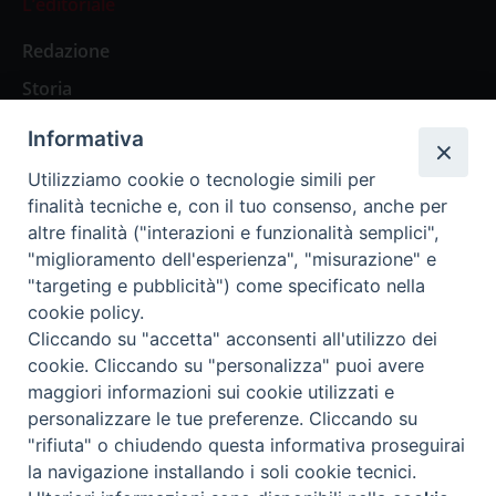
L’editoriale
Redazione
Storia
Informativa
Abbonamenti
Utilizziamo cookie o tecnologie simili per
finalità tecniche e, con il tuo consenso, anche per
Abbonamento Annuale Digitale
altre finalità ("interazioni e funzionalità semplici",
"miglioramento dell'esperienza", "misurazione" e
Abbonamento Annuale Cartaceo
"targeting e pubblicità") come specificato nella
Abbonamento Singola Copia Digitale
cookie policy.
Cliccando su "accetta" acconsenti all'utilizzo dei
cookie. Cliccando su "personalizza" puoi avere
maggiori informazioni sui cookie utilizzati e
personalizzare le tue preferenze. Cliccando su
Redazione: Pavia, Piazza Duomo 11 - tel. 0382.24736 -
"rifiuta" o chiudendo questa informativa proseguirai
amministrazione@ilticino.it - repossi@ilticino.it - P.
la navigazione installando i soli cookie tecnici.
IVA: 00213430184