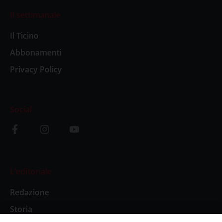
Il settimanale
Il Ticino
Abbonamenti
Privacy Policy
Social
L’editoriale
Redazione
Storia