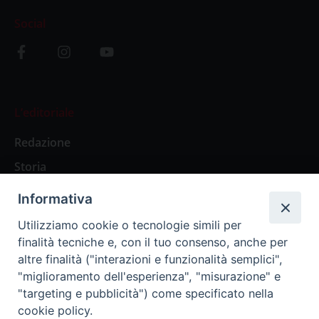
Social
L’editoriale
Redazione
Storia
Informativa
Abbonamenti
Utilizziamo cookie o tecnologie simili per
finalità tecniche e, con il tuo consenso, anche per
Abbonamento Annuale Digitale
altre finalità ("interazioni e funzionalità semplici",
"miglioramento dell'esperienza", "misurazione" e
Abbonamento Annuale Cartaceo
"targeting e pubblicità") come specificato nella
Abbonamento Singola Copia Digitale
cookie policy.