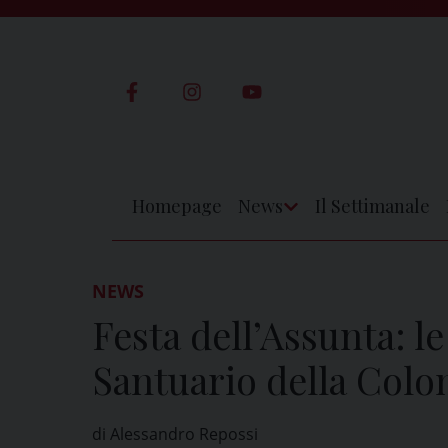
Skip
to
content
Homepage
News
Il Settimanale
Apri
Menu
NEWS
Festa dell’Assunta: le
Santuario della Col
di Alessandro Repossi