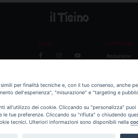
Social
L’editoriale
Redazione
i
Storia
y
imili per finalità tecniche e, con il tuo consenso, anche per 
amento dell'esperienza", "misurazione" e "targeting e pubbli
i all'utilizzo dei cookie. Cliccando su "personalizza" puoi
re le tue preferenze. Cliccando su "rifiuta" o chiudendo que
okie tecnici. Ulteriori informazioni sono disponibili nella
coo