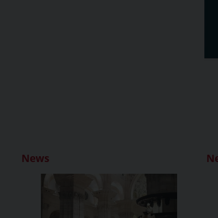
News
N