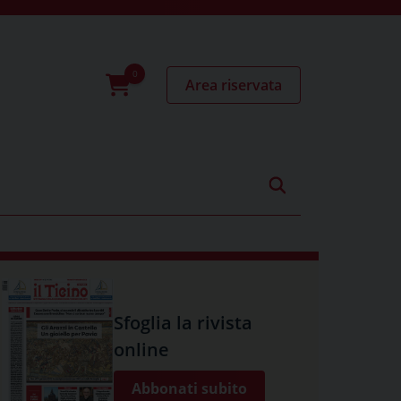
Area riservata
0
prodotti
Sfoglia la rivista
online
Abbonati subito