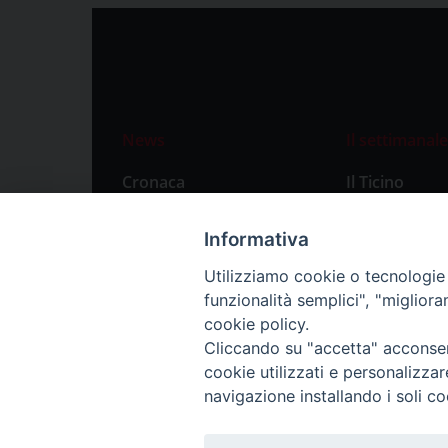
News
Il settimanale
Cronaca
Il Ticino
Attualità
Abbonament
Informativa
Primo Piano
Privacy Polic
Utilizziamo cookie o tecnologie s
Territorio
funzionalità semplici", "miglior
Città
cookie policy.
Cliccando su "accetta" acconsent
Politica
cookie utilizzati e personalizza
Sport
navigazione installando i soli co