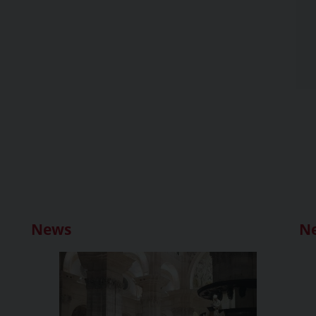
News
N