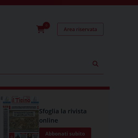
Area riservata
0
prodotti
Sfoglia la rivista
online
Abbonati subito