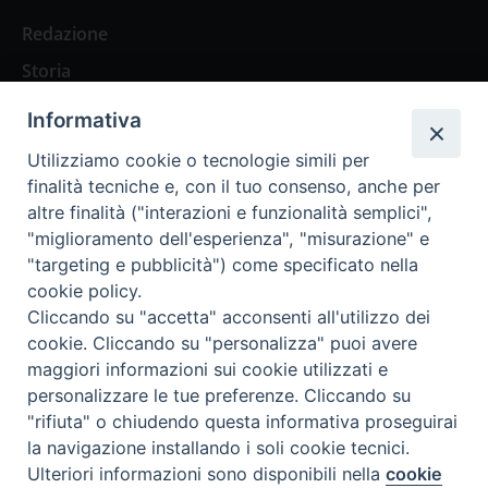
Redazione
Storia
Informativa
Abbonamenti
Utilizziamo cookie o tecnologie simili per
finalità tecniche e, con il tuo consenso, anche per
Abbonamento Annuale Digitale
altre finalità ("interazioni e funzionalità semplici",
"miglioramento dell'esperienza", "misurazione" e
Abbonamento Annuale Cartaceo
"targeting e pubblicità") come specificato nella
Abbonamento Singola Copia Digitale
cookie policy.
Cliccando su "accetta" acconsenti all'utilizzo dei
cookie. Cliccando su "personalizza" puoi avere
maggiori informazioni sui cookie utilizzati e
personalizzare le tue preferenze. Cliccando su
Redazione: Pavia, Piazza Duomo 11 - tel. 0382.24736 -
"rifiuta" o chiudendo questa informativa proseguirai
amministrazione@ilticino.it - repossi@ilticino.it - P.
la navigazione installando i soli cookie tecnici.
IVA: 00213430184
Preferenze Cookie
Ulteriori informazioni sono disponibili nella
cookie