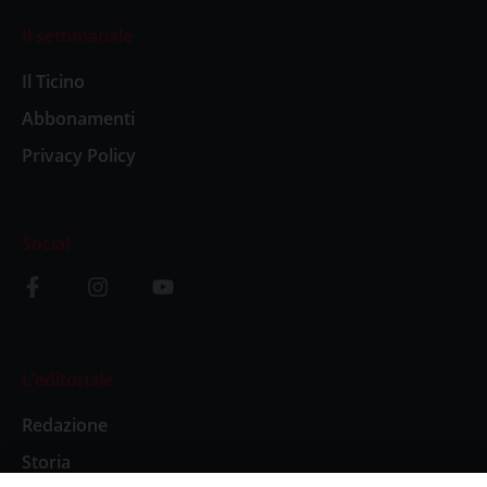
Il settimanale
Il Ticino
Abbonamenti
Privacy Policy
Social
L’editoriale
Redazione
Storia