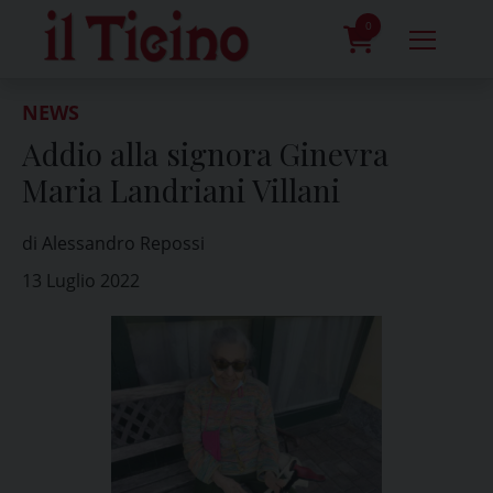
Skip
to
0
content
prodotti
NEWS
Addio alla signora Ginevra
Maria Landriani Villani
di Alessandro Repossi
13 Luglio 2022