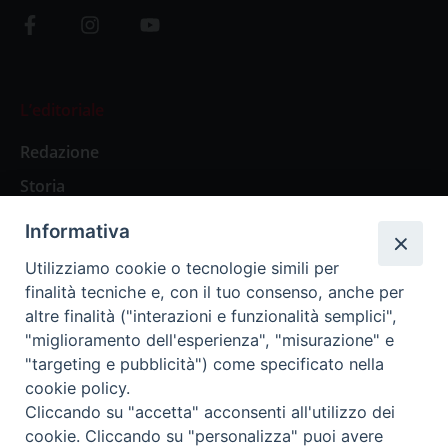
L’editoriale
Redazione
Storia
Informativa
Abbonamenti
Utilizziamo cookie o tecnologie simili per
finalità tecniche e, con il tuo consenso, anche per
Abbonamento Annuale Digitale
altre finalità ("interazioni e funzionalità semplici",
"miglioramento dell'esperienza", "misurazione" e
Abbonamento Annuale Cartaceo
"targeting e pubblicità") come specificato nella
Abbonamento Singola Copia Digitale
cookie policy.
Cliccando su "accetta" acconsenti all'utilizzo dei
cookie. Cliccando su "personalizza" puoi avere