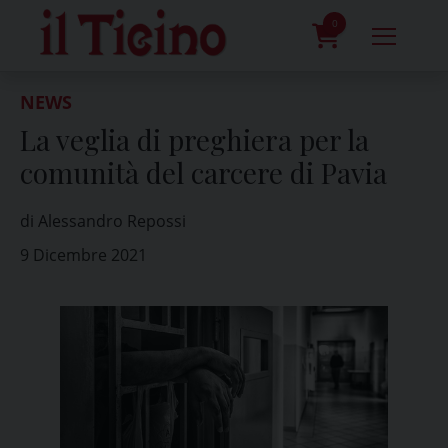
Skip
to
0
content
prodotti
NEWS
La veglia di preghiera per la
comunità del carcere di Pavia
di Alessandro Repossi
9 Dicembre 2021