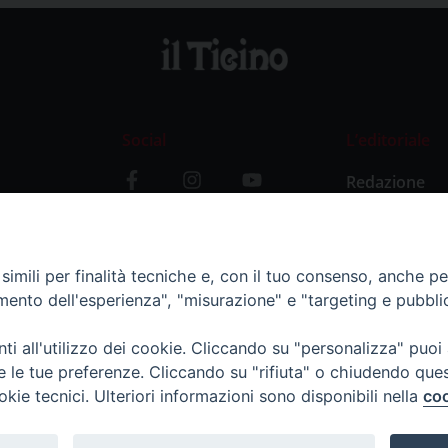
Social
L’editoriale
Redazione
i
Storia
y
imili per finalità tecniche e, con il tuo consenso, anche per 
amento dell'esperienza", "misurazione" e "targeting e pubbli
i all'utilizzo dei cookie. Cliccando su "personalizza" puoi
re le tue preferenze. Cliccando su "rifiuta" o chiudendo que
okie tecnici. Ulteriori informazioni sono disponibili nella
coo