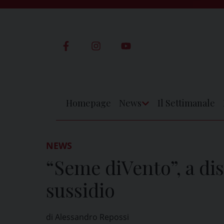
Skip
to
content
Homepage
News
Il Settimanale
Apri
Menu
NEWS
“Seme diVento”, a di
sussidio
di Alessandro Repossi