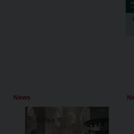
News
N