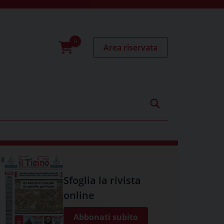
Area riservata
0
prodotti
Sfoglia la rivista
online
Abbonati subito