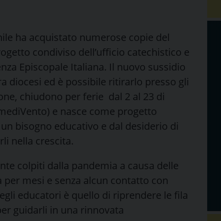
nile ha acquistato numerose copie del
rogetto condiviso del
l’ufficio catechistico e
renza Episcopale Italiana. Il nuovo sussidio
ra diocesi ed è possibile ritirarlo presso gli
ione, chiudono per ferie dal 2 al 23 di
semediVento) e nasce come progetto
 un bisogno educativo e dal desiderio di
i nella crescita.
nte colpiti dalla pandemia a causa delle
asa per mesi e senza alcun contatto con
li educatori è quello di riprendere le fila
per guidarli in una rinnovata