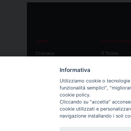
News
Il settimanale
Cronaca
Il Ticino
Attualità
Abbonament
Informativa
Primo Piano
Privacy Polic
Utilizziamo cookie o tecnologie s
Territorio
funzionalità semplici", "miglior
Città
cookie policy.
Cliccando su "accetta" acconsent
Politica
cookie utilizzati e personalizza
Sport
navigazione installando i soli co