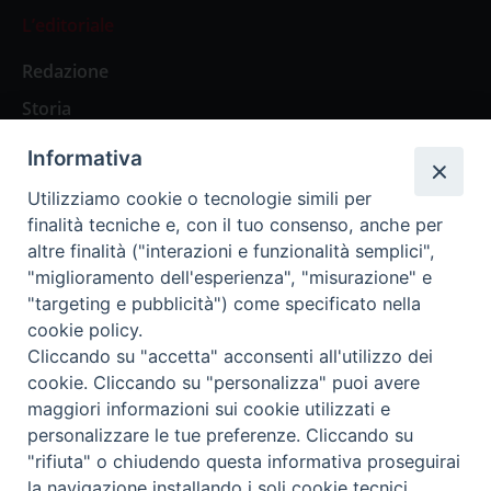
L’editoriale
Redazione
Storia
Informativa
Abbonamenti
Utilizziamo cookie o tecnologie simili per
finalità tecniche e, con il tuo consenso, anche per
Abbonamento Annuale Digitale
altre finalità ("interazioni e funzionalità semplici",
"miglioramento dell'esperienza", "misurazione" e
Abbonamento Annuale Cartaceo
"targeting e pubblicità") come specificato nella
Abbonamento Singola Copia Digitale
cookie policy.
Cliccando su "accetta" acconsenti all'utilizzo dei
cookie. Cliccando su "personalizza" puoi avere
maggiori informazioni sui cookie utilizzati e
personalizzare le tue preferenze. Cliccando su
Redazione: Pavia, Piazza Duomo 11 - tel. 0382.24736 -
"rifiuta" o chiudendo questa informativa proseguirai
amministrazione@ilticino.it - repossi@ilticino.it - P.
la navigazione installando i soli cookie tecnici.