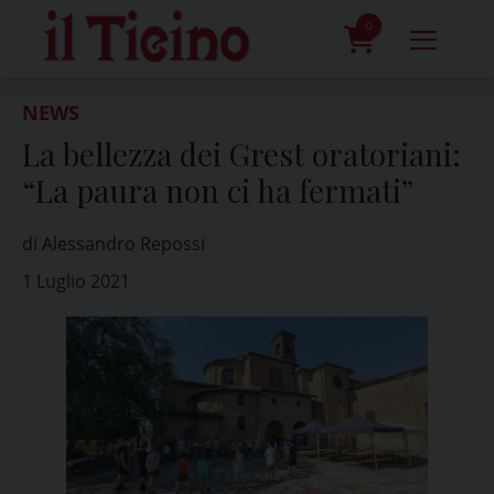
Skip
to
0
content
prodotti
NEWS
La bellezza dei Grest oratoriani:
“La paura non ci ha fermati”
di Alessandro Repossi
1 Luglio 2021