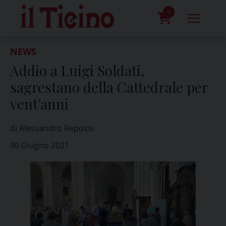
Skip
to
0
content
prodotti
NEWS
Addio a Luigi Soldati,
sagrestano della Cattedrale per
vent’anni
di Alessandro Repossi
30 Giugno 2021