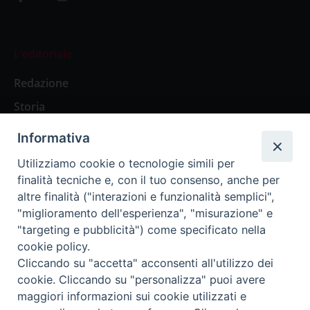
L’editoriale
Redazione
Storia
Informativa
Abbonamenti
Utilizziamo cookie o tecnologie simili per
finalità tecniche e, con il tuo consenso, anche per
Abbonamento Annuale Digitale
altre finalità ("interazioni e funzionalità semplici",
"miglioramento dell'esperienza", "misurazione" e
Abbonamento Annuale Cartaceo
"targeting e pubblicità") come specificato nella
Abbonamento Singola Copia Digitale
cookie policy.
Cliccando su "accetta" acconsenti all'utilizzo dei
cookie. Cliccando su "personalizza" puoi avere
maggiori informazioni sui cookie utilizzati e