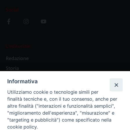
Social
L’editoriale
Redazione
Storia
Informativa
Abbonamenti
Utilizziamo cookie o tecnologie simili per
finalità tecniche e, con il tuo consenso, anche per
Abbonamento Annuale Digitale
altre finalità ("interazioni e funzionalità semplici",
"miglioramento dell'esperienza", "misurazione" e
Abbonamento Annuale Cartaceo
"targeting e pubblicità") come specificato nella
Abbonamento Singola Copia Digitale
cookie policy.