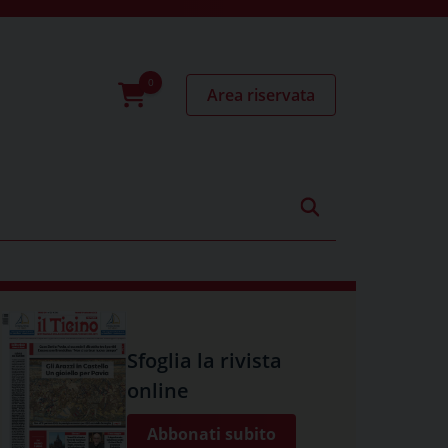
Area riservata
0
prodotti
Sfoglia la rivista
online
Abbonati subito