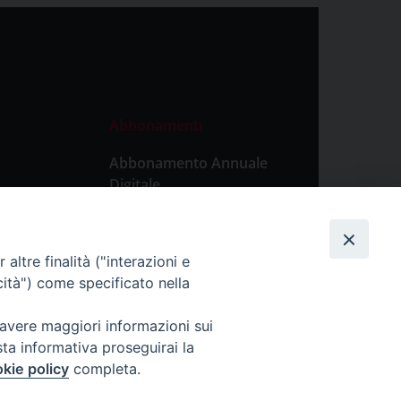
Abbonamenti
Abbonamento Annuale
Digitale
Abbonamento Annuale
Cartaceo
altre finalità ("interazioni e
Abbonamento Singola
cità") come specificato nella
Copia Digitale
 avere maggiori informazioni sui
sta informativa proseguirai la
kie policy
completa.