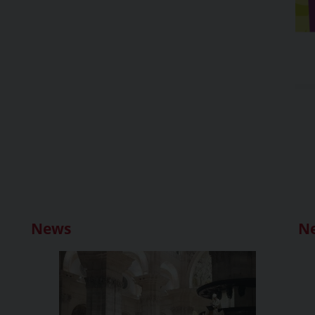
News
N