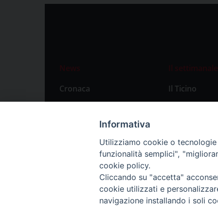
News
Il settimanale
Cronaca
Il Ticino
Attualità
Abbonament
Primo Piano
Privacy Polic
Informativa
Territorio
Utilizziamo cookie o tecnologie s
funzionalità semplici", "miglior
Città
cookie policy.
Politica
Cliccando su "accetta" acconsent
Sport
cookie utilizzati e personalizza
navigazione installando i soli co