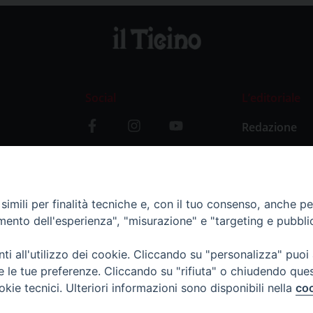
Social
L’editoriale
Redazione
i
Storia
y
imili per finalità tecniche e, con il tuo consenso, anche per 
amento dell'esperienza", "misurazione" e "targeting e pubbli
i all'utilizzo dei cookie. Cliccando su "personalizza" puoi
re le tue preferenze. Cliccando su "rifiuta" o chiudendo que
okie tecnici. Ulteriori informazioni sono disponibili nella
coo