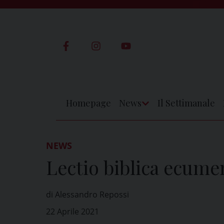
Skip
to
content
Homepage
News
Il Settimanale
Apri
Menu
NEWS
Lectio biblica ecume
di Alessandro Repossi
22 Aprile 2021