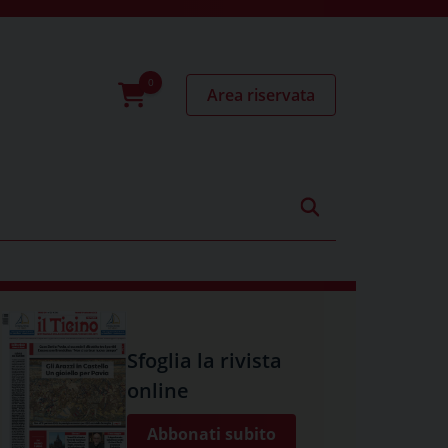
Area riservata
0
prodotti
Sfoglia la rivista
online
Abbonati subito