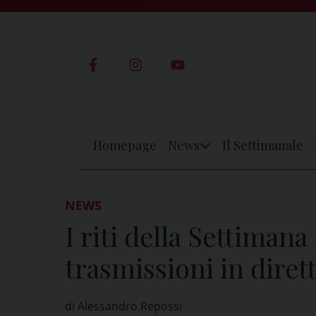
Skip
to
content
Homepage
News
Il Settimanale
Apri
Menu
NEWS
I riti della Settimana
trasmissioni in diret
di Alessandro Repossi