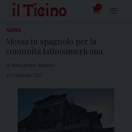
Skip
to
0
content
prodotti
NEWS
Messa in spagnolo per la
comunità latinoamericana
di Alessandro Repossi
25 Febbraio 2021