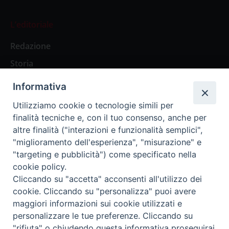
L’editoriale
Redazione
Storia
Informativa
Abbonamenti
Utilizziamo cookie o tecnologie simili per
finalità tecniche e, con il tuo consenso, anche per
Abbonamento Annuale Digitale
altre finalità ("interazioni e funzionalità semplici",
"miglioramento dell'esperienza", "misurazione" e
Abbonamento Annuale Cartaceo
"targeting e pubblicità") come specificato nella
Abbonamento Singola Copia Digitale
cookie policy.
Cliccando su "accetta" acconsenti all'utilizzo dei
cookie. Cliccando su "personalizza" puoi avere
maggiori informazioni sui cookie utilizzati e
personalizzare le tue preferenze. Cliccando su
Redazione: Pavia, Piazza Duomo 11 - tel. 0382.24736 -
"rifiuta" o chiudendo questa informativa proseguirai