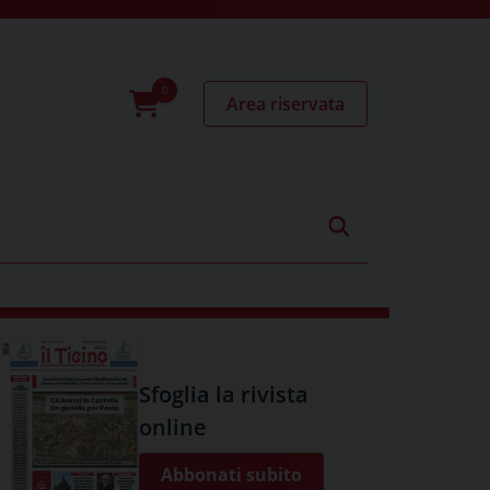
Area riservata
0
prodotti
Sfoglia la rivista
online
Abbonati subito