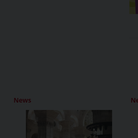
News
N