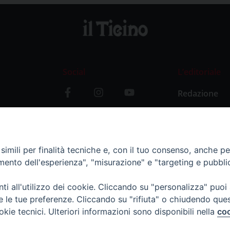
Social
L’editoriale
Redazione
i
Storia
y
imili per finalità tecniche e, con il tuo consenso, anche per 
amento dell'esperienza", "misurazione" e "targeting e pubbli
i all'utilizzo dei cookie. Cliccando su "personalizza" puoi
re le tue preferenze. Cliccando su "rifiuta" o chiudendo que
okie tecnici. Ulteriori informazioni sono disponibili nella
coo