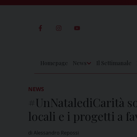
Skip
to
content
Homepage
News
Il Settimanale
Apri
Menu
NEWS
#UnNatalediCarità so
locali e i progetti a 
di Alessandro Repossi