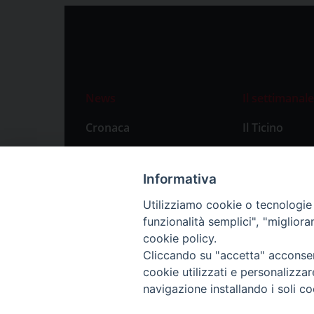
News
Il settimanale
Cronaca
Il Ticino
Attualità
Abbonament
Primo Piano
Privacy Polic
Informativa
Territorio
Utilizziamo cookie o tecnologie s
funzionalità semplici", "miglior
Città
cookie policy.
Politica
Cliccando su "accetta" acconsent
Sport
cookie utilizzati e personalizza
navigazione installando i soli co