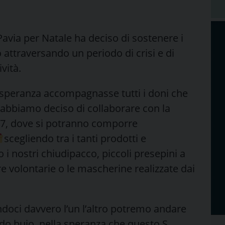
avia per Natale ha deciso di sostenere i
 attraversando un periodo di crisi e di
vità.
speranza accompagnasse tutti i doni che
abbiamo deciso di collaborare con la
27, dove si potranno comporre
scegliendo tra i tanti prodotti e
 i nostri chiudipacco, piccoli presepini a
re volontarie o le mascherine realizzate dai
oci davvero l’un l’altro potremo andare
do buio, nella speranza che questo S.