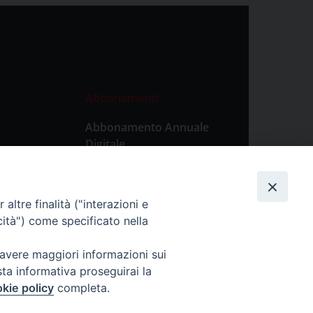
Abbonamenti
Abbonamento Annuale
Digitale
Abbonamento Annuale
Cartaceo
altre finalità ("interazioni e
Abbonamento Singola
cità") come specificato nella
Copia Digitale
 avere maggiori informazioni sui
sta informativa proseguirai la
kie policy
completa.