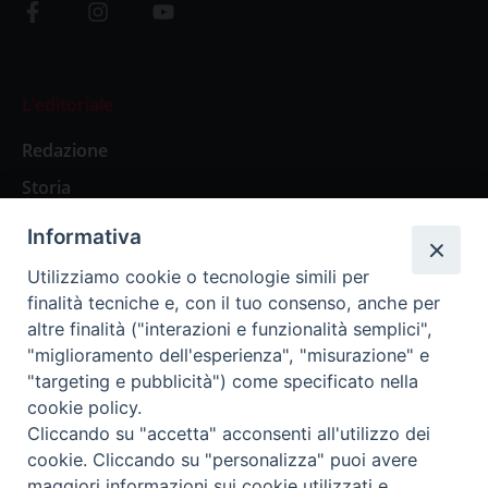
L’editoriale
Redazione
Storia
Informativa
Abbonamenti
Utilizziamo cookie o tecnologie simili per
finalità tecniche e, con il tuo consenso, anche per
Abbonamento Annuale Digitale
altre finalità ("interazioni e funzionalità semplici",
"miglioramento dell'esperienza", "misurazione" e
Abbonamento Annuale Cartaceo
"targeting e pubblicità") come specificato nella
Abbonamento Singola Copia Digitale
cookie policy.
Cliccando su "accetta" acconsenti all'utilizzo dei
cookie. Cliccando su "personalizza" puoi avere
maggiori informazioni sui cookie utilizzati e