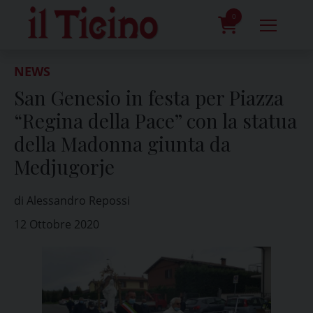
Skip
to
0
content
prodotti
NEWS
San Genesio in festa per Piazza
“Regina della Pace” con la statua
della Madonna giunta da
Medjugorje
di Alessandro Repossi
12 Ottobre 2020