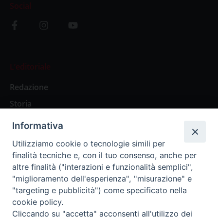
Social
L’editoriale
Redazione
Storia
Informativa
Abbonamenti
Utilizziamo cookie o tecnologie simili per
finalità tecniche e, con il tuo consenso, anche per
Abbonamento Annuale Digitale
altre finalità ("interazioni e funzionalità semplici",
"miglioramento dell'esperienza", "misurazione" e
Abbonamento Annuale Cartaceo
"targeting e pubblicità") come specificato nella
Abbonamento Singola Copia Digitale
cookie policy.
Cliccando su "accetta" acconsenti all'utilizzo dei