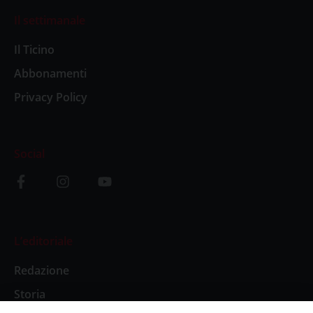
Il settimanale
Il Ticino
Abbonamenti
Privacy Policy
Social
L’editoriale
Redazione
Storia