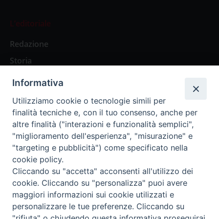
L’editoriale
Redazione
Storia
Informativa
Abbonamenti
Utilizziamo cookie o tecnologie simili per
finalità tecniche e, con il tuo consenso, anche per
Abbonamento Annuale Digitale
altre finalità ("interazioni e funzionalità semplici",
"miglioramento dell'esperienza", "misurazione" e
Abbonamento Annuale Cartaceo
"targeting e pubblicità") come specificato nella
Abbonamento Singola Copia Digitale
cookie policy.
Cliccando su "accetta" acconsenti all'utilizzo dei
cookie. Cliccando su "personalizza" puoi avere
maggiori informazioni sui cookie utilizzati e
personalizzare le tue preferenze. Cliccando su
Redazione: Pavia, Piazza Duomo 11 - tel. 0382.24736 -
"rifiuta" o chiudendo questa informativa proseguirai