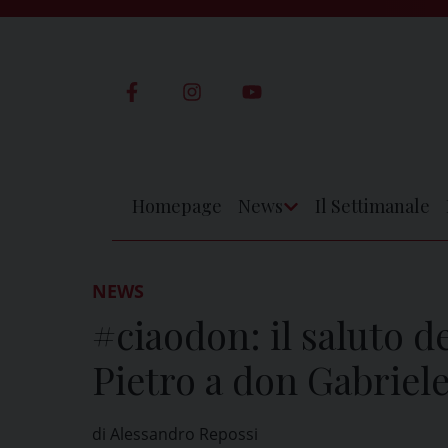
Skip
to
content
Homepage
News
Il Settimanale
Apri
Menu
NEWS
#ciaodon: il saluto d
Pietro a don Gabriele
di Alessandro Repossi