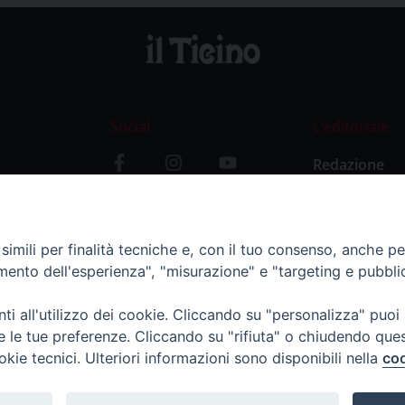
Social
L’editoriale
Redazione
i
Storia
y
imili per finalità tecniche e, con il tuo consenso, anche per 
amento dell'esperienza", "misurazione" e "targeting e pubbli
i all'utilizzo dei cookie. Cliccando su "personalizza" puoi
re le tue preferenze. Cliccando su "rifiuta" o chiudendo que
okie tecnici. Ulteriori informazioni sono disponibili nella
coo