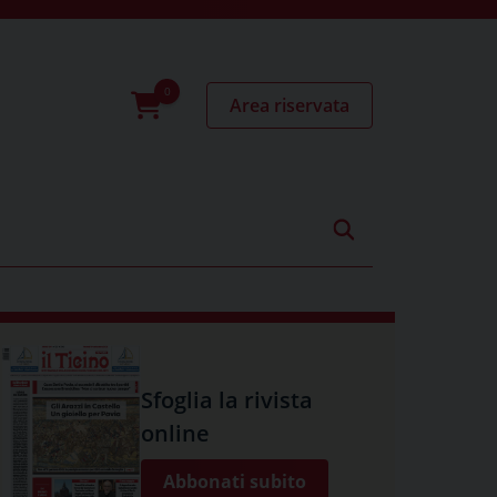
Area riservata
0
prodotti
Sfoglia la rivista
online
Abbonati subito