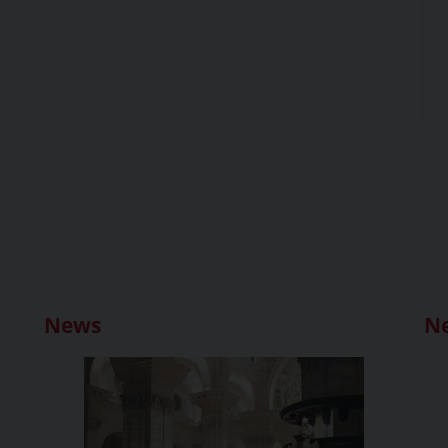
News
N