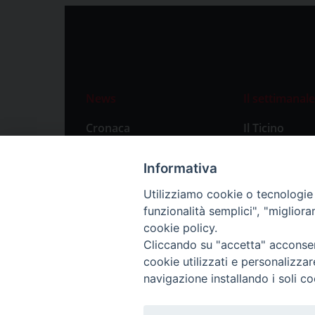
News
Il settimanale
Cronaca
Il Ticino
Attualità
Abbonament
Informativa
Primo Piano
Privacy Polic
Utilizziamo cookie o tecnologie s
Territorio
funzionalità semplici", "miglior
Città
cookie policy.
Cliccando su "accetta" acconsent
Politica
cookie utilizzati e personalizza
Sport
navigazione installando i soli co