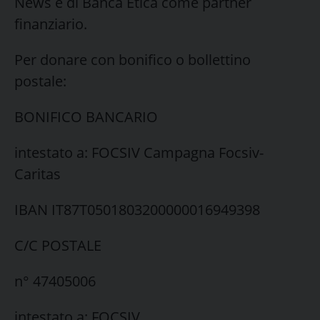
News e di Banca Etica come partner
finanziario.
Per donare con bonifico o bollettino
postale:
BONIFICO BANCARIO
intestato a: FOCSIV Campagna Focsiv-
Caritas
IBAN IT87T0501803200000016949398
C/C POSTALE
n° 47405006
intestato a: FOCSIV