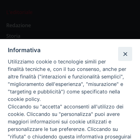
L’editoriale
Redazione
Storia
Informativa
Abbonamenti
Utilizziamo cookie o tecnologie simili per
finalità tecniche e, con il tuo consenso, anche per
Abbonamento Annuale Digitale
altre finalità ("interazioni e funzionalità semplici",
"miglioramento dell'esperienza", "misurazione" e
Abbonamento Annuale Cartaceo
"targeting e pubblicità") come specificato nella
Abbonamento Singola Copia Digitale
cookie policy.
Cliccando su "accetta" acconsenti all'utilizzo dei
cookie. Cliccando su "personalizza" puoi avere
maggiori informazioni sui cookie utilizzati e
personalizzare le tue preferenze. Cliccando su
Redazione: Pavia, Piazza Duomo 11 - tel. 0382.24736 -
"rifiuta" o chiudendo questa informativa proseguirai
amministrazione@ilticino.it - repossi@ilticino.it - P.