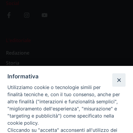
Social
L’editoriale
Redazione
Storia
Informativa
Abbonamenti
Utilizziamo cookie o tecnologie simili per
finalità tecniche e, con il tuo consenso, anche per
Abbonamento Annuale Digitale
altre finalità ("interazioni e funzionalità semplici",
"miglioramento dell'esperienza", "misurazione" e
Abbonamento Annuale Cartaceo
"targeting e pubblicità") come specificato nella
Abbonamento Singola Copia Digitale
cookie policy.
Cliccando su "accetta" acconsenti all'utilizzo dei