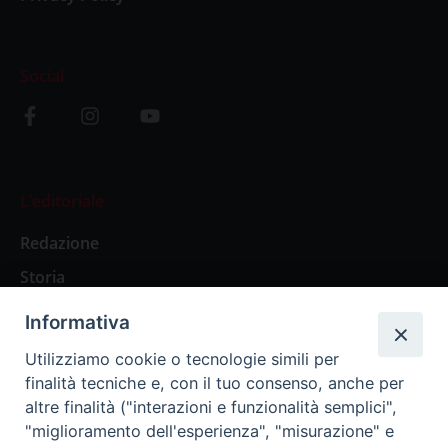
Social
L’editoriale
Redazione
Storia
Informativa
Abbonamenti
Utilizziamo cookie o tecnologie simili per
finalità tecniche e, con il tuo consenso, anche per
Abbonamento Annuale Digitale
altre finalità ("interazioni e funzionalità semplici",
"miglioramento dell'esperienza", "misurazione" e
Abbonamento Annuale Cartaceo