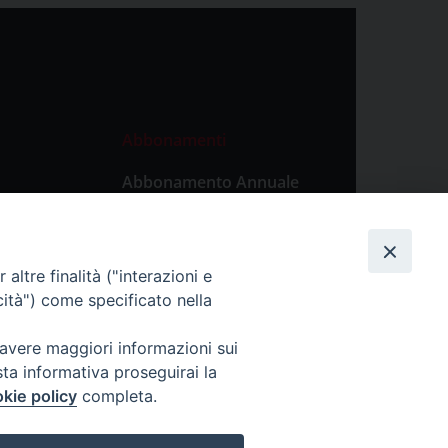
Abbonamenti
Abbonamento Annuale
Digitale
Abbonamento Annuale
Cartaceo
altre finalità ("interazioni e
Abbonamento Singola
cità") come specificato nella
Copia Digitale
 avere maggiori informazioni sui
sta informativa proseguirai la
kie policy
completa.