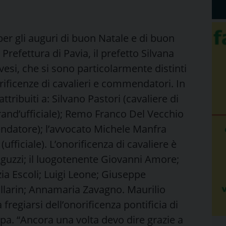
per gli auguri di buon Natale e di buon
Prefettura di Pavia, il prefetto Silvana
vesi, che si sono particolarmente distinti
norificenze di cavalieri e commendatori. In
ttribuiti a: Silvano Pastori (cavaliere di
grand’ufficiale); Remo Franco Del Vecchio
datore); l’avvocato Michele Manfra
ficiale). L’onorificenza di cavaliere è
 Aguzzi; il luogotenente Giovanni Amore;
ia Escoli; Luigi Leone; Giuseppe
allarin; Annamaria Zavagno. Maurilio
fregiarsi dell’onorificenza pontificia di
apa. “Ancora una volta devo dire grazie a