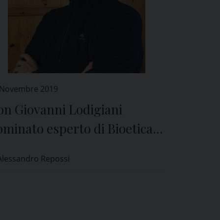
 Novembre 2019
on Giovanni Lodigiani
minato esperto di Bioetica
l Comitato Etico di Pavia
Alessandro Repossi