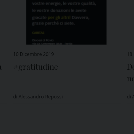
10 Dicembre 2019
18
a
#gratitudine
D
no
ne
di Alessandro Repossi
di 