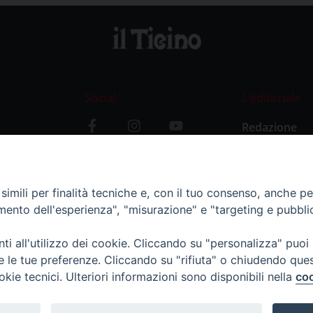
Social
L’editoriale
Redazione
i
Storia
y
imili per finalità tecniche e, con il tuo consenso, anche per 
amento dell'esperienza", "misurazione" e "targeting e pubbli
i all'utilizzo dei cookie. Cliccando su "personalizza" puoi
re le tue preferenze. Cliccando su "rifiuta" o chiudendo que
okie tecnici. Ulteriori informazioni sono disponibili nella
coo