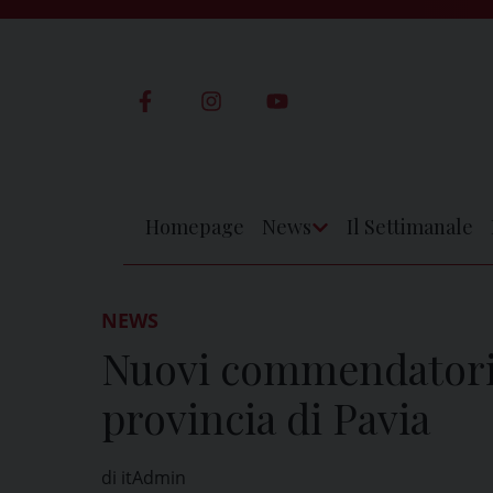
Skip
to
content
Homepage
News
Il Settimanale
Apri
Menu
NEWS
Nuovi commendatori e
provincia di Pavia
di itAdmin