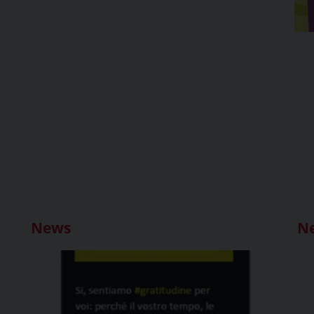
News
N