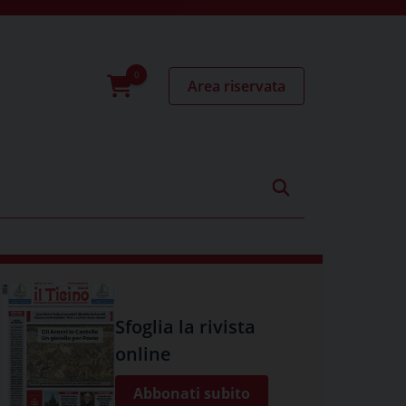
Area riservata
0
prodotti
Sfoglia la rivista
online
Abbonati subito