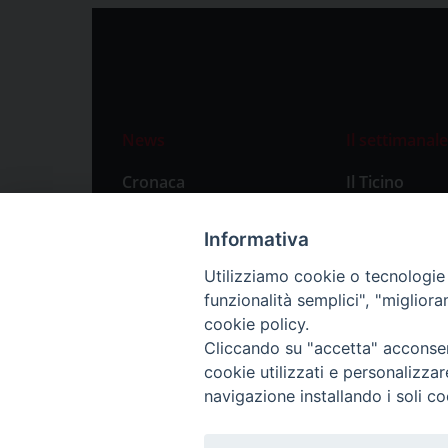
News
Il settimanale
Cronaca
Il Ticino
Attualità
Abbonament
Informativa
Primo Piano
Privacy Polic
Utilizziamo cookie o tecnologie s
Territorio
funzionalità semplici", "miglior
Città
cookie policy.
Cliccando su "accetta" acconsent
Politica
cookie utilizzati e personalizza
Sport
navigazione installando i soli co