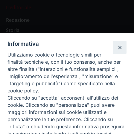
L’editoriale
Redazione
Storia
Informativa
Abbonamenti
Utilizziamo cookie o tecnologie simili per
finalità tecniche e, con il tuo consenso, anche per
Abbonamento Annuale Digitale
altre finalità ("interazioni e funzionalità semplici",
"miglioramento dell'esperienza", "misurazione" e
Abbonamento Annuale Cartaceo
"targeting e pubblicità") come specificato nella
Abbonamento Singola Copia Digitale
cookie policy.
Cliccando su "accetta" acconsenti all'utilizzo dei
cookie. Cliccando su "personalizza" puoi avere
maggiori informazioni sui cookie utilizzati e
personalizzare le tue preferenze. Cliccando su
Redazione: Pavia, Piazza Duomo 11 - tel. 0382.24736 -
"rifiuta" o chiudendo questa informativa proseguirai
amministrazione@ilticino.it - repossi@ilticino.it - P.
la navigazione installando i soli cookie tecnici.