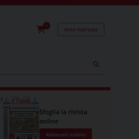
Area riservata
0
prodotti
Sfoglia la rivista
online
Abbonati subito