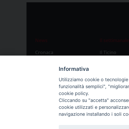
News
Il settimanale
Cronaca
Il Ticino
Attualità
Abbonament
Informativa
Primo Piano
Privacy Polic
Utilizziamo cookie o tecnologie s
Territorio
funzionalità semplici", "miglior
Città
cookie policy.
Cliccando su "accetta" acconsent
Politica
cookie utilizzati e personalizza
Sport
navigazione installando i soli co