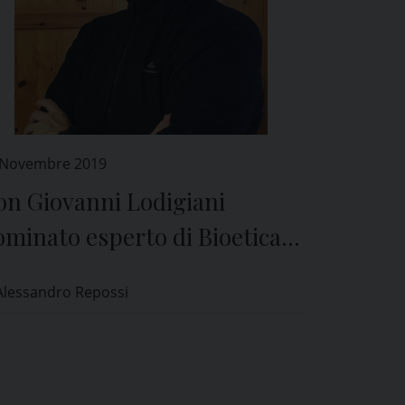
 Novembre 2019
on Giovanni Lodigiani
minato esperto di Bioetica
l Comitato Etico di Pavia
Alessandro Repossi