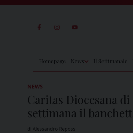
Skip
to
content
Homepage
News
Il Settimanale
Apri
Menu
NEWS
Caritas Diocesana di 
settimana il banchett
di Alessandro Repossi