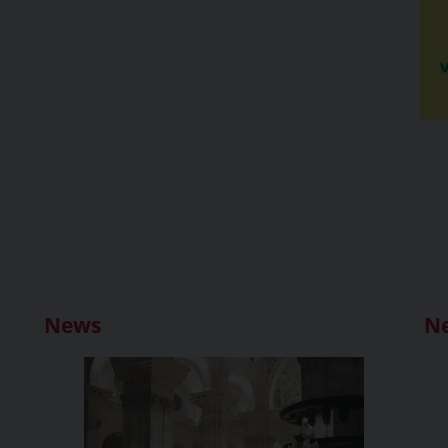
News
N