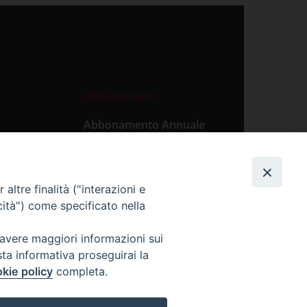
Abbonamenti
Abbonamento Annuale
Digitale
Abbonamento Annuale
Cartaceo
altre finalità ("interazioni e
Abbonamento Singola
cità") come specificato nella
Copia Digitale
 avere maggiori informazioni sui
sta informativa proseguirai la
kie policy
completa.