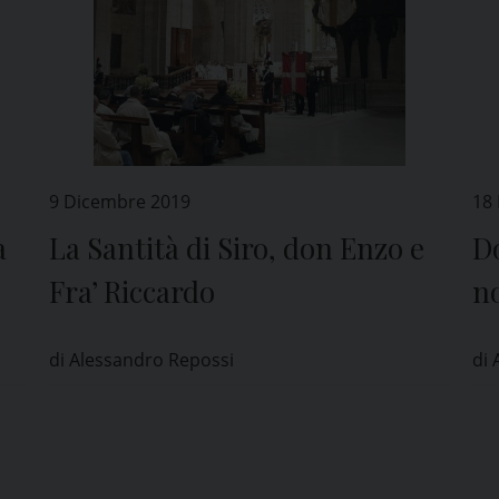
9 Dicembre 2019
18
a
La Santità di Siro, don Enzo e
D
Fra’ Riccardo
no
ne
di Alessandro Repossi
di 