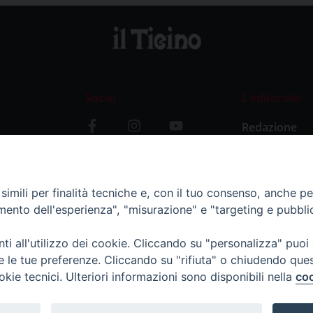
Social
L’editoriale
Redazione
i
Storia
y
imili per finalità tecniche e, con il tuo consenso, anche per 
amento dell'esperienza", "misurazione" e "targeting e pubbli
i all'utilizzo dei cookie. Cliccando su "personalizza" puoi
re le tue preferenze. Cliccando su "rifiuta" o chiudendo que
okie tecnici. Ulteriori informazioni sono disponibili nella
coo