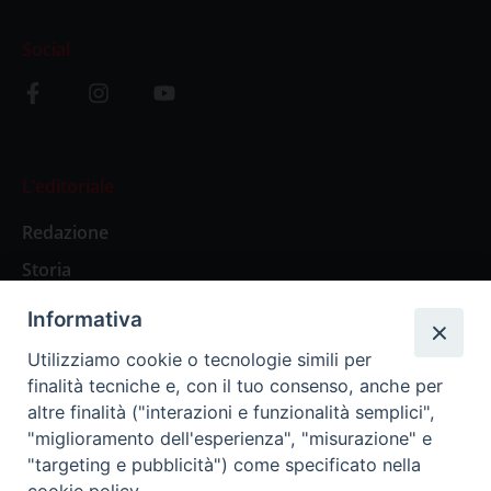
Social
L’editoriale
Redazione
Storia
Informativa
Abbonamenti
Utilizziamo cookie o tecnologie simili per
finalità tecniche e, con il tuo consenso, anche per
Abbonamento Annuale Digitale
altre finalità ("interazioni e funzionalità semplici",
"miglioramento dell'esperienza", "misurazione" e
Abbonamento Annuale Cartaceo
"targeting e pubblicità") come specificato nella
Abbonamento Singola Copia Digitale