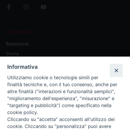
L’editoriale
Redazione
Storia
Informativa
Abbonamenti
Utilizziamo cookie o tecnologie simili per
finalità tecniche e, con il tuo consenso, anche per
Abbonamento Annuale Digitale
altre finalità ("interazioni e funzionalità semplici",
"miglioramento dell'esperienza", "misurazione" e
Abbonamento Annuale Cartaceo
"targeting e pubblicità") come specificato nella
Abbonamento Singola Copia Digitale
cookie policy.
Cliccando su "accetta" acconsenti all'utilizzo dei
cookie. Cliccando su "personalizza" puoi avere