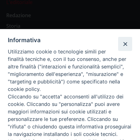
L’editoriale
Redazione
Storia
Informativa
Abbonamenti
Utilizziamo cookie o tecnologie simili per
finalità tecniche e, con il tuo consenso, anche per
Abbonamento Annuale Digitale
altre finalità ("interazioni e funzionalità semplici",
"miglioramento dell'esperienza", "misurazione" e
Abbonamento Annuale Cartaceo
"targeting e pubblicità") come specificato nella
Abbonamento Singola Copia Digitale
cookie policy.
Cliccando su "accetta" acconsenti all'utilizzo dei
cookie. Cliccando su "personalizza" puoi avere
maggiori informazioni sui cookie utilizzati e
personalizzare le tue preferenze. Cliccando su
Redazione: Pavia, Piazza Duomo 11 - tel. 0382.24736 -
"rifiuta" o chiudendo questa informativa proseguirai
amministrazione@ilticino.it - repossi@ilticino.it - P.
la navigazione installando i soli cookie tecnici.
IVA: 00213430184