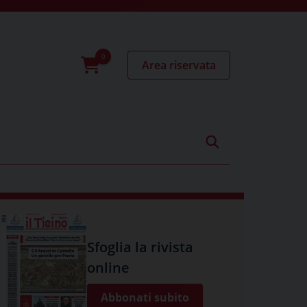
Area riservata
0
prodotti
Sfoglia la rivista
online
Abbonati subito