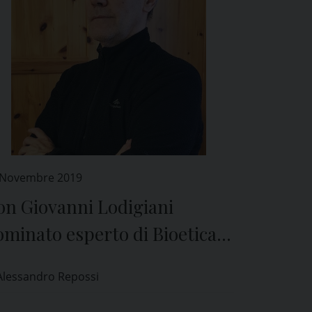
 Novembre 2019
on Giovanni Lodigiani
minato esperto di Bioetica
l Comitato Etico di Pavia
Alessandro Repossi