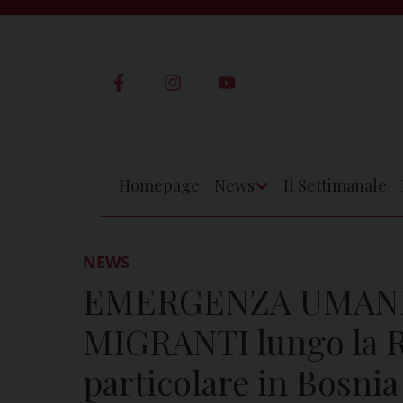
Skip
to
content
Homepage
News
Il Settimanale
Apri
Menu
NEWS
EMERGENZA UMANIT
MIGRANTI lungo la Ro
particolare in Bosni