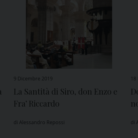
9 Dicembre 2019
18
a
La Santità di Siro, don Enzo e
D
Fra’ Riccardo
no
ne
di Alessandro Repossi
di 