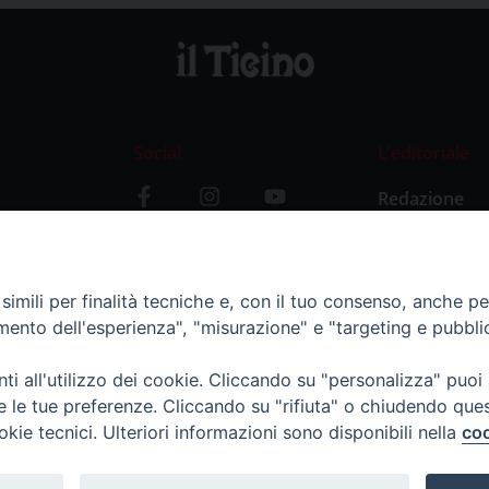
Social
L’editoriale
Redazione
i
Storia
y
imili per finalità tecniche e, con il tuo consenso, anche per 
amento dell'esperienza", "misurazione" e "targeting e pubbli
i all'utilizzo dei cookie. Cliccando su "personalizza" puoi
re le tue preferenze. Cliccando su "rifiuta" o chiudendo que
okie tecnici. Ulteriori informazioni sono disponibili nella
coo