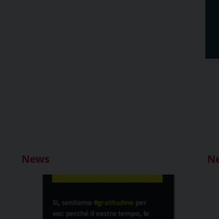
News
N