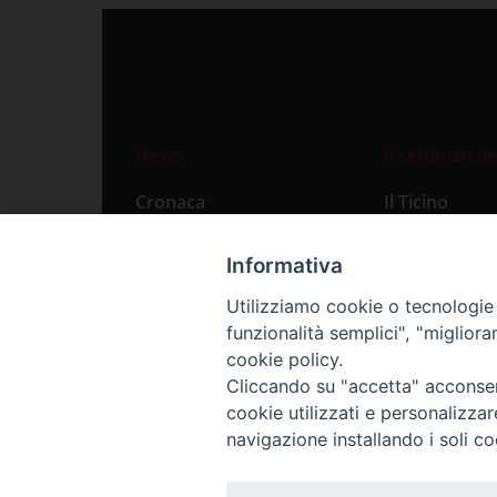
News
Il settimanale
Cronaca
Il Ticino
Attualità
Abbonament
Informativa
Primo Piano
Privacy Polic
Utilizziamo cookie o tecnologie s
Territorio
funzionalità semplici", "miglior
Città
cookie policy.
Cliccando su "accetta" acconsent
Politica
cookie utilizzati e personalizza
Sport
navigazione installando i soli co