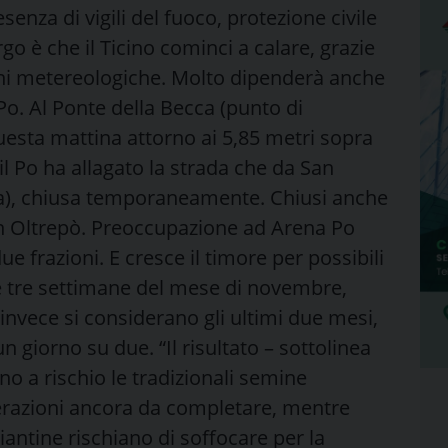
senza di vigili del fuoco, protezione civile
go è che il Ticino cominci a calare, grazie
oni metereologiche. Molto dipenderà anche
 Po. Al Ponte della Becca (punto di
 questa mattina attorno ai 5,85 metri sopra
il Po ha allagato la strada che da San
via), chiusa temporaneamente. Chiusi anche
 in Oltrepò. Preoccupazione ad Arena Po
ue frazioni. E cresce il timore per possibili
e tre settimane del mese di novembre,
e invece si considerano gli ultimi due mesi,
n giorno su due. “Il risultato – sottolinea
ono a rischio le tradizionali semine
perazioni ancora da completare, mentre
iantine rischiano di soffocare per la