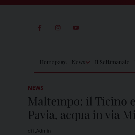
Skip
to
content
Homepage
News
Il Settimanale
Apri
Menu
NEWS
Maltempo: il Ticino 
Pavia, acqua in via M
di itAdmin