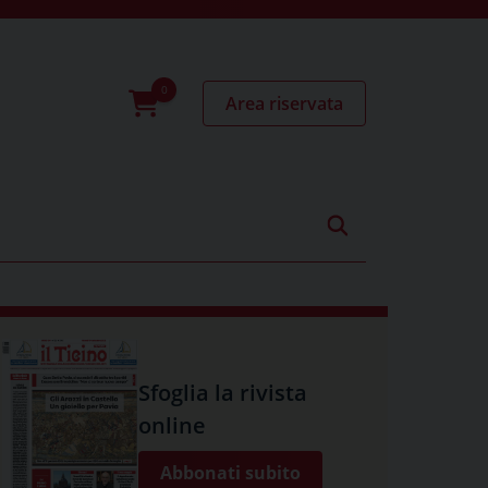
Area riservata
0
prodotti
Sfoglia la rivista
online
Abbonati subito