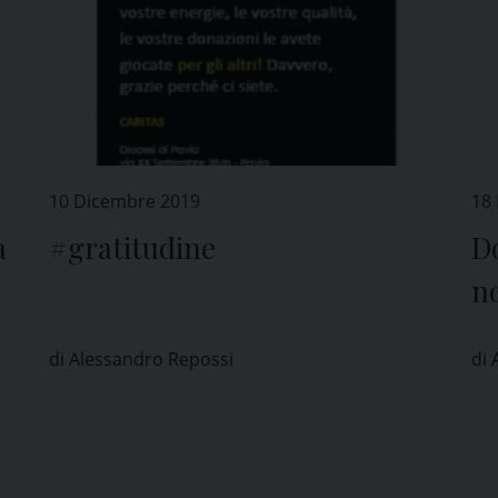
10 Dicembre 2019
18
a
#gratitudine
D
no
ne
di Alessandro Repossi
di 