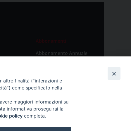
Abbonamenti
Abbonamento Annuale
Digitale
Abbonamento Annuale
Cartaceo
altre finalità ("interazioni e
Abbonamento Singola
cità") come specificato nella
Copia Digitale
 avere maggiori informazioni sui
sta informativa proseguirai la
kie policy
completa.