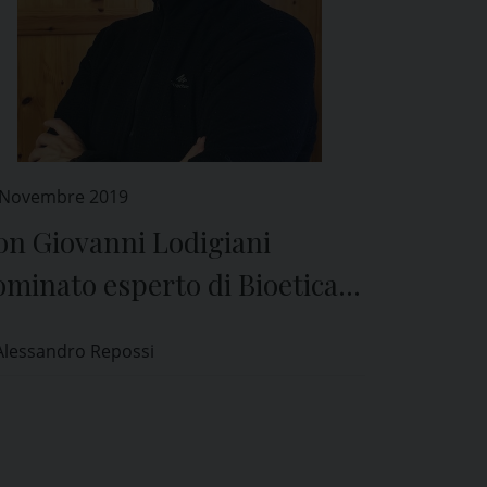
 Novembre 2019
on Giovanni Lodigiani
minato esperto di Bioetica
l Comitato Etico di Pavia
Alessandro Repossi