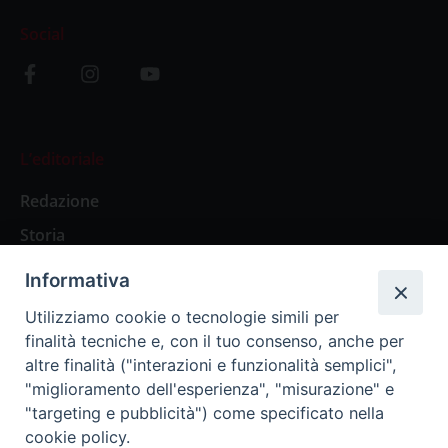
Social
L’editoriale
Redazione
Storia
Informativa
Abbonamenti
Utilizziamo cookie o tecnologie simili per
finalità tecniche e, con il tuo consenso, anche per
Abbonamento Annuale Digitale
altre finalità ("interazioni e funzionalità semplici",
"miglioramento dell'esperienza", "misurazione" e
Abbonamento Annuale Cartaceo
"targeting e pubblicità") come specificato nella
Abbonamento Singola Copia Digitale
cookie policy.