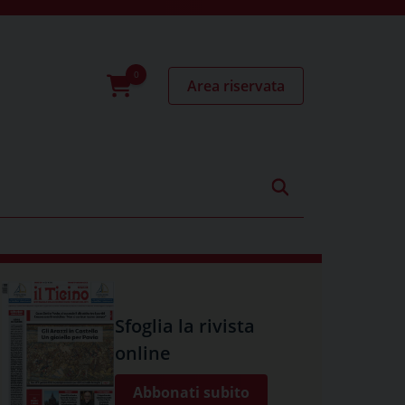
Area riservata
0
prodotti
Sfoglia la rivista
online
Abbonati subito