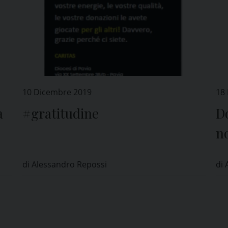
10 Dicembre 2019
18
a
#gratitudine
D
no
ne
di Alessandro Repossi
di 