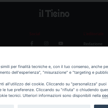
Social
L’editoriale
Redazione
i
Storia
y
imili per finalità tecniche e, con il tuo consenso, anche per 
amento dell'esperienza", "misurazione" e "targeting e pubbli
i all'utilizzo dei cookie. Cliccando su "personalizza" puoi
re le tue preferenze. Cliccando su "rifiuta" o chiudendo que
okie tecnici. Ulteriori informazioni sono disponibili nella
coo