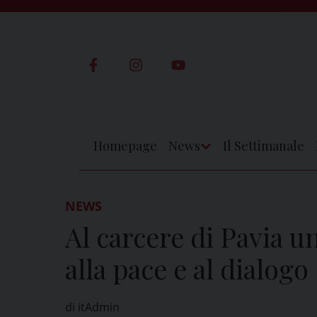
Skip
to
content
Homepage
News
Il Settimanale
Apri
Menu
NEWS
Al carcere di Pavia u
alla pace e al dialogo
di itAdmin