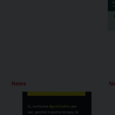
News
N