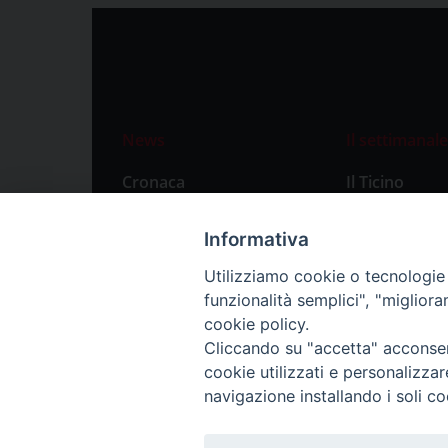
News
Il settimanale
Cronaca
Il Ticino
Attualità
Abbonament
Informativa
Primo Piano
Privacy Polic
Utilizziamo cookie o tecnologie s
Territorio
funzionalità semplici", "miglior
Città
cookie policy.
Cliccando su "accetta" acconsent
Politica
cookie utilizzati e personalizza
Sport
navigazione installando i soli co