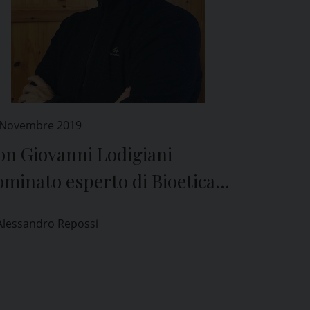
 Novembre 2019
on Giovanni Lodigiani
minato esperto di Bioetica
l Comitato Etico di Pavia
Alessandro Repossi