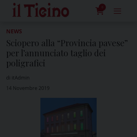
Skip
to
0
content
prodotti
NEWS
Sciopero alla “Provincia pavese”
per l’annunciato taglio dei
poligrafici
di itAdmin
14 Novembre 2019