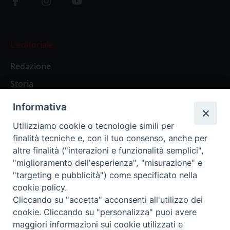
L’editoriale
Redazione
Storia
Informativa
Abbonamenti
Utilizziamo cookie o tecnologie simili per
finalità tecniche e, con il tuo consenso, anche per
Abbonamento Annuale Digitale
altre finalità ("interazioni e funzionalità semplici",
"miglioramento dell'esperienza", "misurazione" e
Abbonamento Annuale Cartaceo
"targeting e pubblicità") come specificato nella
Abbonamento Singola Copia Digitale
cookie policy.
Cliccando su "accetta" acconsenti all'utilizzo dei
cookie. Cliccando su "personalizza" puoi avere
maggiori informazioni sui cookie utilizzati e